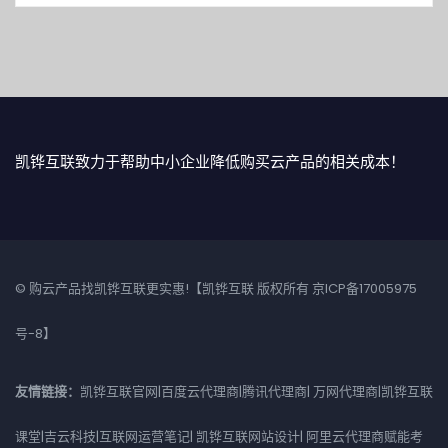
凯铧互联致力于帮助中小企业降低购买云产品的相关成本！
© 购云产品找凯铧互联更实惠!【凯铧互联 版权所有
京ICP备17005975
号-8
】
友情链接：
凯铧互联官网
|
百度云代理商
|
腾讯代理商
|
万网代理商
|
凯铧互联
课堂
|
吉云科技
|
互联网运营笔记
|
凯铧互联网站设计
|
阿里云代理商赋能考