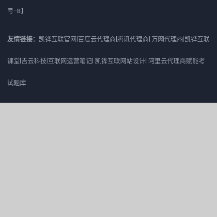
号-8
】
友情链接：
凯铧互联官网
|
百度云代理商
|
腾讯代理商
|
万网代理商
|
凯铧互联
课堂
|
吉云科技
|
互联网运营笔记
|
凯铧互联网站设计
|
阿里云代理商赋能考
试题库