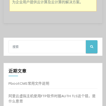
为企业用户提供云计算及云计算的解决方案。
近期文章
PbootCMS常用文件说明
阿里云虚拟主机使用FTP软件时报AUTH TLS这个错，是
什么意思