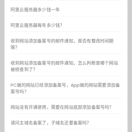
阿里云服务器多少钱一年
阿里云服务器每年多少钱？
收到网站添加备案号的邮件通知，是否有整改时间期
限？
收到网站添加备案号的邮件通知，怎么判断是哪个网站
被核查到了？
PC端的网站已经添加备案号，App端的网站需要添加备
案号吗？
网站没有开通使用，需要在网站底部添加备案号吗？
请问主域名备案了，子域名还要备案吗？