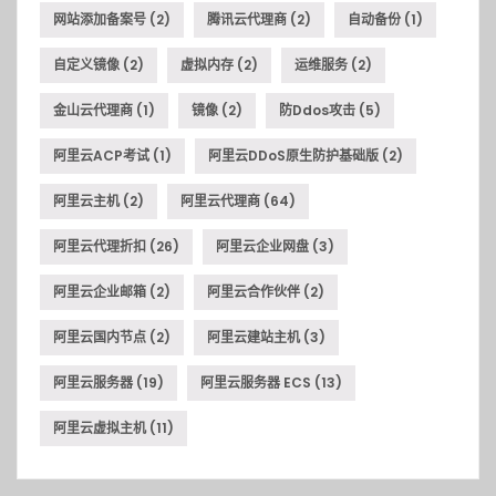
网站添加备案号
(2)
腾讯云代理商
(2)
自动备份
(1)
自定义镜像
(2)
虚拟内存
(2)
运维服务
(2)
金山云代理商
(1)
镜像
(2)
防ddos攻击
(5)
阿里云ACP考试
(1)
阿里云DDoS原生防护基础版
(2)
阿里云主机
(2)
阿里云代理商
(64)
阿里云代理折扣
(26)
阿里云企业网盘
(3)
阿里云企业邮箱
(2)
阿里云合作伙伴
(2)
阿里云国内节点
(2)
阿里云建站主机
(3)
阿里云服务器
(19)
阿里云服务器 ECS
(13)
阿里云虚拟主机
(11)