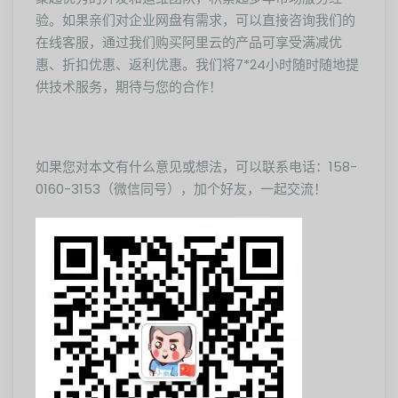
验。如果亲们对企业网盘有需求，可以直接咨询我们的
在线客服，通过我们购买阿里云的产品可享受满减优
惠、折扣优惠、返利优惠。我们将7*24小时随时随地提
供技术服务，期待与您的合作！
如果您对本文有什么意见或想法，可以联系电话：158-
0160-3153（微信同号），加个好友，一起交流！