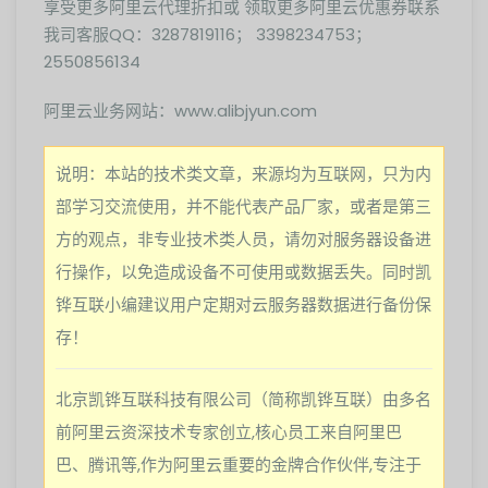
享受更多阿里云代理折扣或 领取更多阿里云优惠券联系
我司客服QQ：3287819116； 3398234753；
2550856134
阿里云业务网站：www.alibjyun.com
说明：本站的技术类文章，来源均为互联网，只为内
部学习交流使用，并不能代表产品厂家，或者是第三
方的观点，非专业技术类人员，请勿对服务器设备进
行操作，以免造成设备不可使用或数据丢失。同时凯
铧互联小编建议用户定期对云服务器数据进行备份保
存！
北京凯铧互联科技有限公司（简称凯铧互联）由多名
前阿里云资深技术专家创立,核心员工来自阿里巴
巴、腾讯等,作为阿里云重要的金牌合作伙伴,专注于