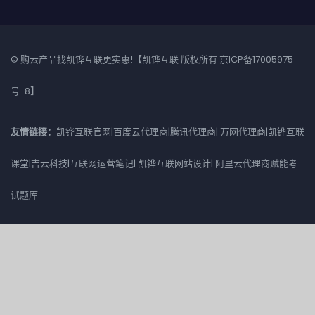
© 购云产品找凯铧互联更实惠!【凯铧互联 版权所有
京ICP备17005975
号-8
】
友情链接：
凯铧互联官网
|
百度云代理商
|
腾讯代理商
|
万网代理商
|
凯铧互联
课堂
|
吉云科技
|
互联网运营笔记
|
凯铧互联网站设计
|
阿里云代理商赋能考
试题库