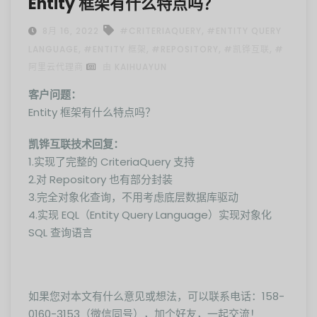
Entity 框架有什么特点吗？
,
8月 16, 2022
#CRITERIAQUERY
#ENTITY QUERY
,
,
,
,
LANGUAGE
#ENTITY 框架
#REPOSITORY
#凯铧互联
#
阿里云代理商
由 KAIHUAYUN
客户问题：
Entity 框架有什么特点吗？
凯铧互联技术回复：
1.实现了完整的 CriteriaQuery 支持
2.对 Repository 也有部分封装
3.完全对象化查询，不用考虑底层数据库驱动
4.实现 EQL（Entity Query Language）实现对象化
SQL 查询语言
如果您对本文有什么意见或想法，可以联系电话：158-
0160-3153（微信同号），加个好友，一起交流！